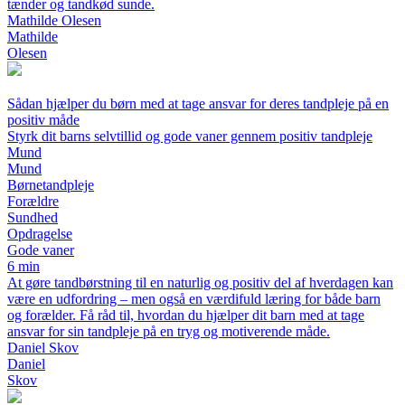
tænder og tandkød sunde.
Mathilde Olesen
Mathilde
Olesen
Sådan hjælper du børn med at tage ansvar for deres tandpleje på en
positiv måde
Styrk dit barns selvtillid og gode vaner gennem positiv tandpleje
Mund
Mund
Børnetandpleje
Forældre
Sundhed
Opdragelse
Gode vaner
6 min
At gøre tandbørstning til en naturlig og positiv del af hverdagen kan
være en udfordring – men også en værdifuld læring for både barn
og forælder. Få råd til, hvordan du hjælper dit barn med at tage
ansvar for sin tandpleje på en tryg og motiverende måde.
Daniel Skov
Daniel
Skov