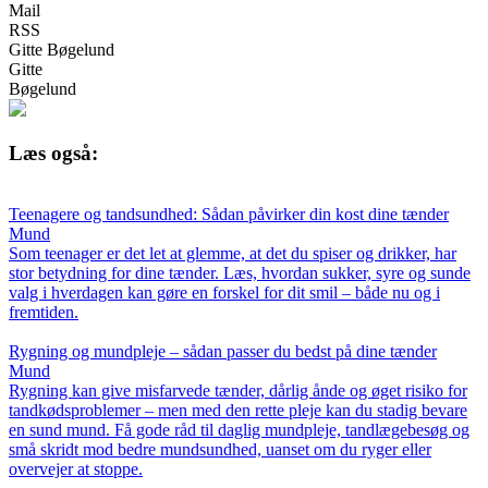
Mail
RSS
Gitte Bøgelund
Gitte
Bøgelund
Læs også:
Teenagere og tandsundhed: Sådan påvirker din kost dine tænder
Mund
Som teenager er det let at glemme, at det du spiser og drikker, har
stor betydning for dine tænder. Læs, hvordan sukker, syre og sunde
valg i hverdagen kan gøre en forskel for dit smil – både nu og i
fremtiden.
Rygning og mundpleje – sådan passer du bedst på dine tænder
Mund
Rygning kan give misfarvede tænder, dårlig ånde og øget risiko for
tandkødsproblemer – men med den rette pleje kan du stadig bevare
en sund mund. Få gode råd til daglig mundpleje, tandlægebesøg og
små skridt mod bedre mundsundhed, uanset om du ryger eller
overvejer at stoppe.