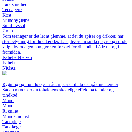
Tandsundhed
Teenagere
Kost
Mundhygiejne
Sund livsstil
7 min
Som teenager er det let at glemme, at det du spiser og drikker, har
stor betydning for dine tænder. Læs, hvordan sukker, syre og sunde
valg i hverdagen kan gøre en forskel for dit smil – både nu og i
fremtiden.
Isabelle Nielsen
Isabelle
Nielsen
Rygning og mundpleje – sådan passer du bedst på dine tænder
Sådan mindsker du tobakkens skadelige effekt på tænder og
tandkød
Mund
Mund
Rygning
Mundsundhed
Tandpleje
Tandlæge