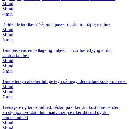
Mund
Mund
4 min
Blødende tandkød? Sådan tilpasser du din mundpleje rutine
Mund
Mund
3 min
Tandpastaens emballage og miljøet – hvor bæredygtig er din
tandpastatube?
Mund
Mund
5 min
Tandeftersyn afslører tidlige tegn på begyndende tandkødsproblemer
Mund
Mund
7 min
Teenagere og tandsundhed: Sådan påvirker din kost dine tænder
Få styr på, hvordan dine madvaner påvirker dit smil og din
mundsundhed
Mund
Mund