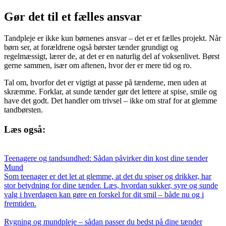
Gør det til et fælles ansvar
Tandpleje er ikke kun børnenes ansvar – det er et fælles projekt. Når
børn ser, at forældrene også børster tænder grundigt og
regelmæssigt, lærer de, at det er en naturlig del af voksenlivet. Børst
gerne sammen, især om aftenen, hvor der er mere tid og ro.
Tal om, hvorfor det er vigtigt at passe på tænderne, men uden at
skræmme. Forklar, at sunde tænder gør det lettere at spise, smile og
have det godt. Det handler om trivsel – ikke om straf for at glemme
tandbørsten.
Læs også:
Teenagere og tandsundhed: Sådan påvirker din kost dine tænder
Mund
Som teenager er det let at glemme, at det du spiser og drikker, har
stor betydning for dine tænder. Læs, hvordan sukker, syre og sunde
valg i hverdagen kan gøre en forskel for dit smil – både nu og i
fremtiden.
Rygning og mundpleje – sådan passer du bedst på dine tænder