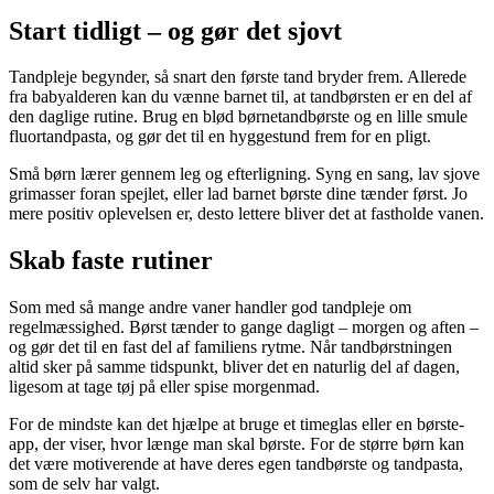
Start tidligt – og gør det sjovt
Tandpleje begynder, så snart den første tand bryder frem. Allerede
fra babyalderen kan du vænne barnet til, at tandbørsten er en del af
den daglige rutine. Brug en blød børnetandbørste og en lille smule
fluortandpasta, og gør det til en hyggestund frem for en pligt.
Små børn lærer gennem leg og efterligning. Syng en sang, lav sjove
grimasser foran spejlet, eller lad barnet børste dine tænder først. Jo
mere positiv oplevelsen er, desto lettere bliver det at fastholde vanen.
Skab faste rutiner
Som med så mange andre vaner handler god tandpleje om
regelmæssighed. Børst tænder to gange dagligt – morgen og aften –
og gør det til en fast del af familiens rytme. Når tandbørstningen
altid sker på samme tidspunkt, bliver det en naturlig del af dagen,
ligesom at tage tøj på eller spise morgenmad.
For de mindste kan det hjælpe at bruge et timeglas eller en børste-
app, der viser, hvor længe man skal børste. For de større børn kan
det være motiverende at have deres egen tandbørste og tandpasta,
som de selv har valgt.