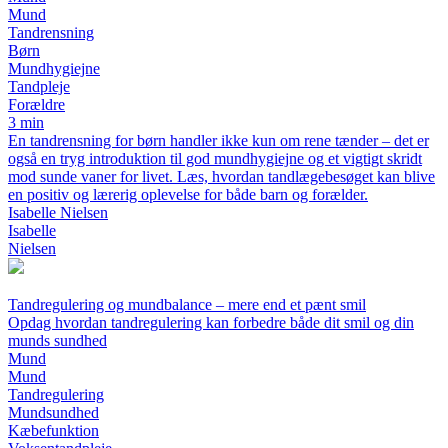
Mund
Tandrensning
Børn
Mundhygiejne
Tandpleje
Forældre
3 min
En tandrensning for børn handler ikke kun om rene tænder – det er
også en tryg introduktion til god mundhygiejne og et vigtigt skridt
mod sunde vaner for livet. Læs, hvordan tandlægebesøget kan blive
en positiv og lærerig oplevelse for både barn og forælder.
Isabelle Nielsen
Isabelle
Nielsen
Tandregulering og mundbalance – mere end et pænt smil
Opdag hvordan tandregulering kan forbedre både dit smil og din
munds sundhed
Mund
Mund
Tandregulering
Mundsundhed
Kæbefunktion