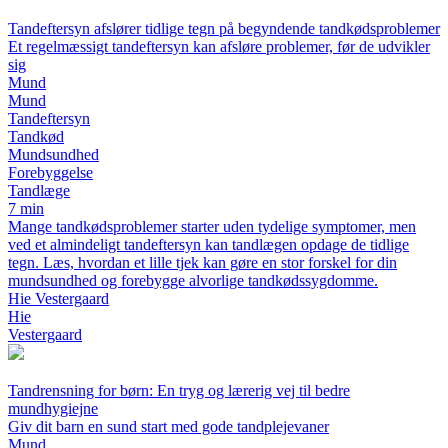
Tandeftersyn afslører tidlige tegn på begyndende tandkødsproblemer
Et regelmæssigt tandeftersyn kan afsløre problemer, før de udvikler
sig
Mund
Mund
Tandeftersyn
Tandkød
Mundsundhed
Forebyggelse
Tandlæge
7 min
Mange tandkødsproblemer starter uden tydelige symptomer, men
ved et almindeligt tandeftersyn kan tandlægen opdage de tidlige
tegn. Læs, hvordan et lille tjek kan gøre en stor forskel for din
mundsundhed og forebygge alvorlige tandkødssygdomme.
Hie Vestergaard
Hie
Vestergaard
Tandrensning for børn: En tryg og lærerig vej til bedre
mundhygiejne
Giv dit barn en sund start med gode tandplejevaner
Mund