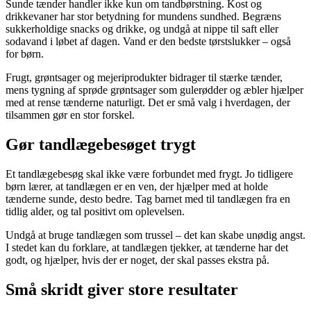
Sunde tænder handler ikke kun om tandbørstning. Kost og
drikkevaner har stor betydning for mundens sundhed. Begræns
sukkerholdige snacks og drikke, og undgå at nippe til saft eller
sodavand i løbet af dagen. Vand er den bedste tørstslukker – også
for børn.
Frugt, grøntsager og mejeriprodukter bidrager til stærke tænder,
mens tygning af sprøde grøntsager som gulerødder og æbler hjælper
med at rense tænderne naturligt. Det er små valg i hverdagen, der
tilsammen gør en stor forskel.
Gør tandlægebesøget trygt
Et tandlægebesøg skal ikke være forbundet med frygt. Jo tidligere
børn lærer, at tandlægen er en ven, der hjælper med at holde
tænderne sunde, desto bedre. Tag barnet med til tandlægen fra en
tidlig alder, og tal positivt om oplevelsen.
Undgå at bruge tandlægen som trussel – det kan skabe unødig angst.
I stedet kan du forklare, at tandlægen tjekker, at tænderne har det
godt, og hjælper, hvis der er noget, der skal passes ekstra på.
Små skridt giver store resultater