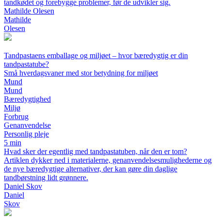
tandkødet og forebygge problemer, før de udvikler sig.
Mathilde Olesen
Mathilde
Olesen
Tandpastaens emballage og miljøet – hvor bæredygtig er din
tandpastatube?
Små hverdagsvaner med stor betydning for miljøet
Mund
Mund
Bæredygtighed
Miljø
Forbrug
Genanvendelse
Personlig pleje
5 min
Hvad sker der egentlig med tandpastatuben, når den er tom?
Artiklen dykker ned i materialerne, genanvendelsesmulighederne og
de nye bæredygtige alternativer, der kan gøre din daglige
tandbørstning lidt grønnere.
Daniel Skov
Daniel
Skov