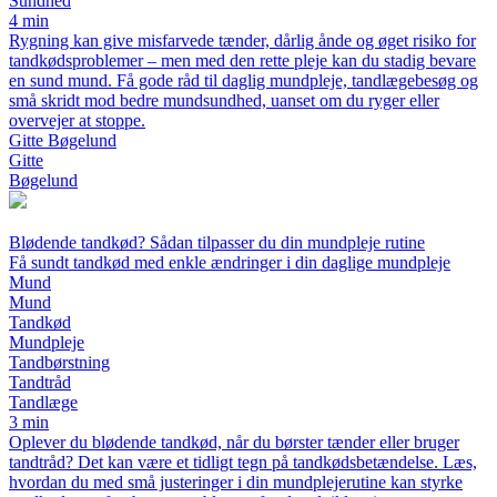
Sundhed
4 min
Rygning kan give misfarvede tænder, dårlig ånde og øget risiko for
tandkødsproblemer – men med den rette pleje kan du stadig bevare
en sund mund. Få gode råd til daglig mundpleje, tandlægebesøg og
små skridt mod bedre mundsundhed, uanset om du ryger eller
overvejer at stoppe.
Gitte Bøgelund
Gitte
Bøgelund
Blødende tandkød? Sådan tilpasser du din mundpleje rutine
Få sundt tandkød med enkle ændringer i din daglige mundpleje
Mund
Mund
Tandkød
Mundpleje
Tandbørstning
Tandtråd
Tandlæge
3 min
Oplever du blødende tandkød, når du børster tænder eller bruger
tandtråd? Det kan være et tidligt tegn på tandkødsbetændelse. Læs,
hvordan du med små justeringer i din mundplejerutine kan styrke