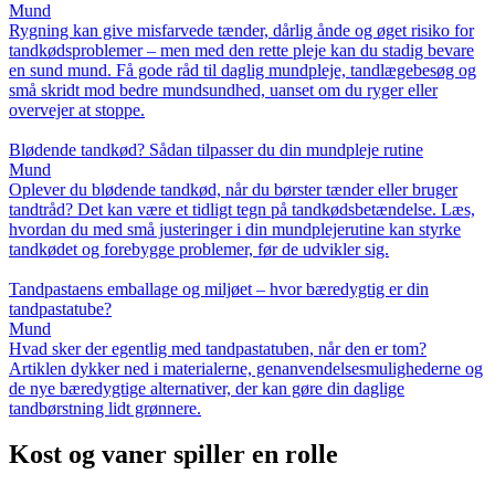
Mund
Rygning kan give misfarvede tænder, dårlig ånde og øget risiko for
tandkødsproblemer – men med den rette pleje kan du stadig bevare
en sund mund. Få gode råd til daglig mundpleje, tandlægebesøg og
små skridt mod bedre mundsundhed, uanset om du ryger eller
overvejer at stoppe.
Blødende tandkød? Sådan tilpasser du din mundpleje rutine
Mund
Oplever du blødende tandkød, når du børster tænder eller bruger
tandtråd? Det kan være et tidligt tegn på tandkødsbetændelse. Læs,
hvordan du med små justeringer i din mundplejerutine kan styrke
tandkødet og forebygge problemer, før de udvikler sig.
Tandpastaens emballage og miljøet – hvor bæredygtig er din
tandpastatube?
Mund
Hvad sker der egentlig med tandpastatuben, når den er tom?
Artiklen dykker ned i materialerne, genanvendelsesmulighederne og
de nye bæredygtige alternativer, der kan gøre din daglige
tandbørstning lidt grønnere.
Kost og vaner spiller en rolle