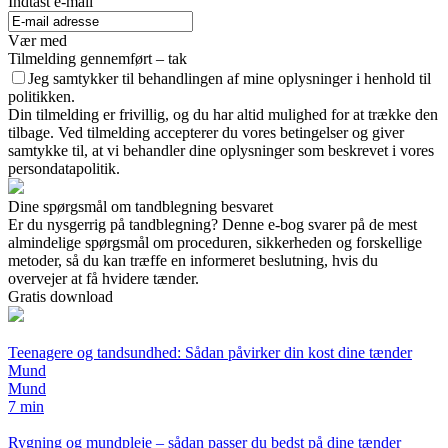
Indtast e-mail
Vær med
Tilmelding gennemført – tak
Jeg samtykker til behandlingen af mine oplysninger i henhold til
politikken.
Din tilmelding er frivillig, og du har altid mulighed for at trække den
tilbage. Ved tilmelding accepterer du vores betingelser og giver
samtykke til, at vi behandler dine oplysninger som beskrevet i vores
persondatapolitik.
Dine spørgsmål om tandblegning besvaret
Er du nysgerrig på tandblegning? Denne e-bog svarer på de mest
almindelige spørgsmål om proceduren, sikkerheden og forskellige
metoder, så du kan træffe en informeret beslutning, hvis du
overvejer at få hvidere tænder.
Gratis download
Teenagere og tandsundhed: Sådan påvirker din kost dine tænder
Mund
Mund
7 min
Rygning og mundpleje – sådan passer du bedst på dine tænder