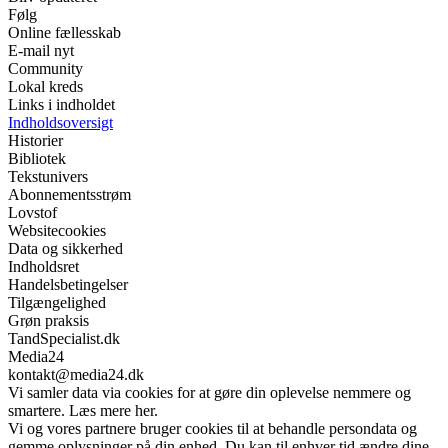
Følg
Online fællesskab
E-mail nyt
Community
Lokal kreds
Links i indholdet
Indholdsoversigt
Historier
Bibliotek
Tekstunivers
Abonnementsstrøm
Lovstof
Websitecookies
Data og sikkerhed
Indholdsret
Handelsbetingelser
Tilgængelighed
Grøn praksis
TandSpecialist.dk
Media24
kontakt@media24.dk
Vi samler data via cookies for at gøre din oplevelse nemmere og
smartere. Læs mere her.
Vi og vores partnere bruger cookies til at behandle persondata og
gemme oplysninger på din enhed. Du kan til enhver tid ændre dine