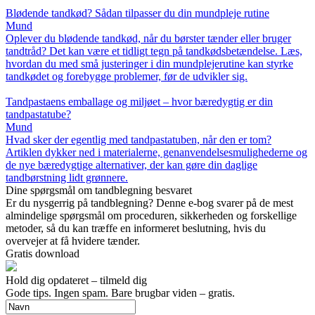
Blødende tandkød? Sådan tilpasser du din mundpleje rutine
Mund
Oplever du blødende tandkød, når du børster tænder eller bruger
tandtråd? Det kan være et tidligt tegn på tandkødsbetændelse. Læs,
hvordan du med små justeringer i din mundplejerutine kan styrke
tandkødet og forebygge problemer, før de udvikler sig.
Tandpastaens emballage og miljøet – hvor bæredygtig er din
tandpastatube?
Mund
Hvad sker der egentlig med tandpastatuben, når den er tom?
Artiklen dykker ned i materialerne, genanvendelsesmulighederne og
de nye bæredygtige alternativer, der kan gøre din daglige
tandbørstning lidt grønnere.
Dine spørgsmål om tandblegning besvaret
Er du nysgerrig på tandblegning? Denne e-bog svarer på de mest
almindelige spørgsmål om proceduren, sikkerheden og forskellige
metoder, så du kan træffe en informeret beslutning, hvis du
overvejer at få hvidere tænder.
Gratis download
Hold dig opdateret – tilmeld dig
Gode tips. Ingen spam. Bare brugbar viden – gratis.