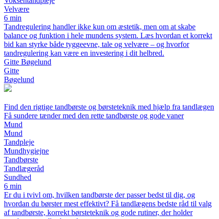
Voksentandpleje
Velvære
6 min
Tandregulering handler ikke kun om æstetik, men om at skabe
balance og funktion i hele mundens system. Læs hvordan et korrekt
bid kan styrke både tyggeevne, tale og velvære – og hvorfor
tandregulering kan være en investering i dit helbred.
Gitte Bøgelund
Gitte
Bøgelund
Find den rigtige tandbørste og børsteteknik med hjælp fra tandlægen
Få sundere tænder med den rette tandbørste og gode vaner
Mund
Mund
Tandpleje
Mundhygiejne
Tandbørste
Tandlægeråd
Sundhed
6 min
Er du i tvivl om, hvilken tandbørste der passer bedst til dig, og
hvordan du børster mest effektivt? Få tandlægens bedste råd til valg
af tandbørste, korrekt børsteteknik og gode rutiner, der holder