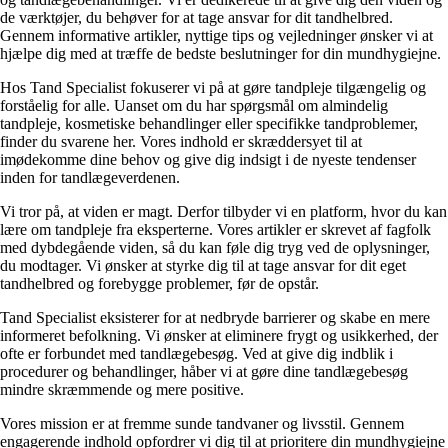
de værktøjer, du behøver for at tage ansvar for dit tandhelbred.
Gennem informative artikler, nyttige tips og vejledninger ønsker vi at
hjælpe dig med at træffe de bedste beslutninger for din mundhygiejne.
Hos Tand Specialist fokuserer vi på at gøre tandpleje tilgængelig og
forståelig for alle. Uanset om du har spørgsmål om almindelig
tandpleje, kosmetiske behandlinger eller specifikke tandproblemer,
finder du svarene her. Vores indhold er skræddersyet til at
imødekomme dine behov og give dig indsigt i de nyeste tendenser
inden for tandlægeverdenen.
Vi tror på, at viden er magt. Derfor tilbyder vi en platform, hvor du kan
lære om tandpleje fra eksperterne. Vores artikler er skrevet af fagfolk
med dybdegående viden, så du kan føle dig tryg ved de oplysninger,
du modtager. Vi ønsker at styrke dig til at tage ansvar for dit eget
tandhelbred og forebygge problemer, før de opstår.
Tand Specialist eksisterer for at nedbryde barrierer og skabe en mere
informeret befolkning. Vi ønsker at eliminere frygt og usikkerhed, der
ofte er forbundet med tandlægebesøg. Ved at give dig indblik i
procedurer og behandlinger, håber vi at gøre dine tandlægebesøg
mindre skræmmende og mere positive.
Vores mission er at fremme sunde tandvaner og livsstil. Gennem
engagerende indhold opfordrer vi dig til at prioritere din mundhygiejne