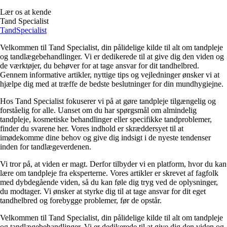
Lær os at kende
Tand Specialist
Tand
Specialist
Velkommen til Tand Specialist, din pålidelige kilde til alt om tandpleje
og tandlægebehandlinger. Vi er dedikerede til at give dig den viden og
de værktøjer, du behøver for at tage ansvar for dit tandhelbred.
Gennem informative artikler, nyttige tips og vejledninger ønsker vi at
hjælpe dig med at træffe de bedste beslutninger for din mundhygiejne.
Hos Tand Specialist fokuserer vi på at gøre tandpleje tilgængelig og
forståelig for alle. Uanset om du har spørgsmål om almindelig
tandpleje, kosmetiske behandlinger eller specifikke tandproblemer,
finder du svarene her. Vores indhold er skræddersyet til at
imødekomme dine behov og give dig indsigt i de nyeste tendenser
inden for tandlægeverdenen.
Vi tror på, at viden er magt. Derfor tilbyder vi en platform, hvor du kan
lære om tandpleje fra eksperterne. Vores artikler er skrevet af fagfolk
med dybdegående viden, så du kan føle dig tryg ved de oplysninger,
du modtager. Vi ønsker at styrke dig til at tage ansvar for dit eget
tandhelbred og forebygge problemer, før de opstår.
Velkommen til Tand Specialist, din pålidelige kilde til alt om tandpleje
og tandlægebehandlinger. Vi er dedikerede til at give dig den viden og